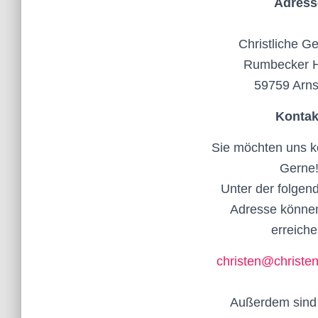
Adress
Christliche G
Rumbecker H
59759 Arn
Kontak
Sie möchten uns k
Gerne
Unter der folgen
Adresse könne
erreiche
christen@christe
Außerdem sind 