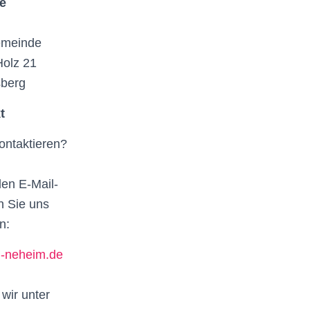
e
emeinde
olz 21
sberg
t
ontaktieren?
!
den E-Mail-
n Sie uns
n:
n-neheim.de
wir unter